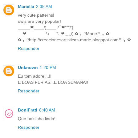
Mariella
2:35 AM
very cute patterns!
owls are very popular!
_____❤____/)____./¯❤"""/')
¯¯❤¯¯¯¯¯¯¯¯\)¯¯¯'\_❤„„„„\) ✿.｡.:*Marie *.:｡.✿
✿.｡.:*http://creacionesartisticas-marie.blogspot.com/*.:｡.✿
Responder
Unknown
1:20 PM
Eu tbm adorei...!!
E BOAS FERIAS...E BOA SEMANA!!
Responder
BoniFrati
8:40 AM
Que bolsinha linda!
Responder