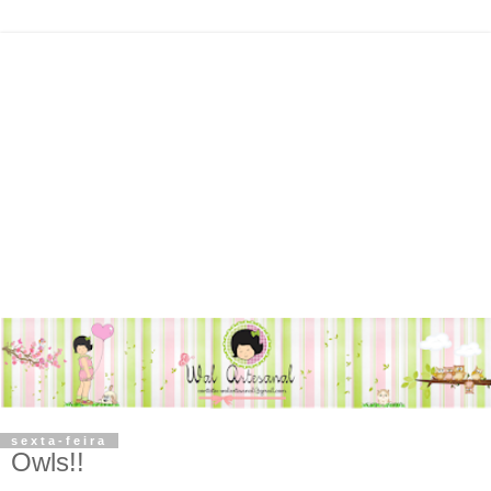
sexta-feira
Owls!!