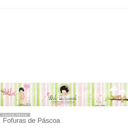
terça-feira
Fofuras de Páscoa