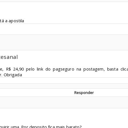
á a apostila
tesanal
e, R$ 24,90 pelo link do pagseguro na postagem, basta clica
r. Obrigada
Responder
uirir uma. Por deposito fica mais barato?