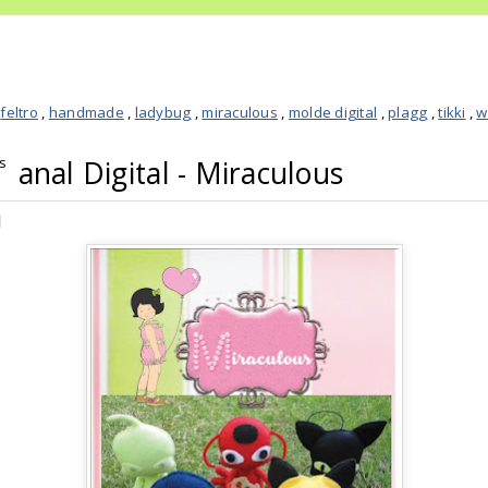
,
feltro
,
handmade
,
ladybug
,
miraculous
,
molde digital
,
plagg
,
tikki
,
w
us
anal Digital - Miraculous
l