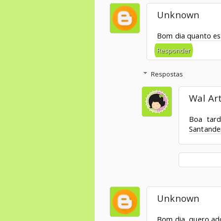
Unknown
Bom dia quanto est
Responder
Respostas
Wal Ar
Boa tard
Santande
Unknown
Bom dia, quero adq