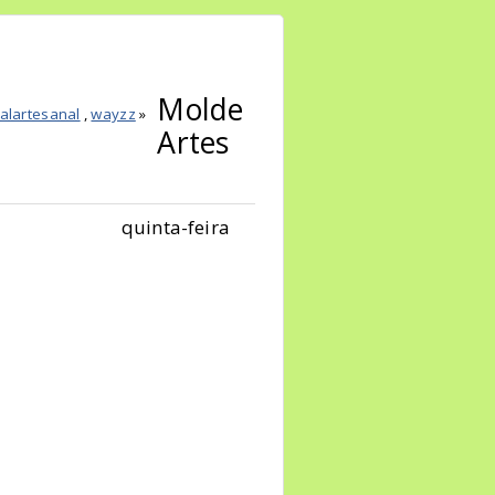
Molde
alartesanal
,
wayzz
»
Artes
quinta-feira