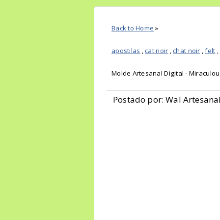
Back to Home
»
apostilas
,
cat noir
,
chat noir
,
felt
Molde Artesanal Digital - Miraculo
Postado por: Wal Artesana